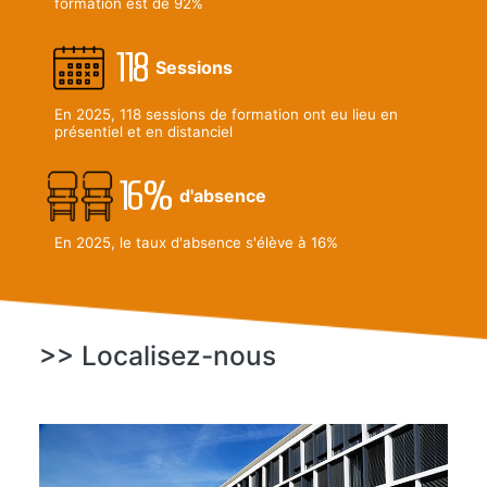
formation est de 92%
118
Sessions
En 2025, 118 sessions de formation ont eu lieu en
présentiel et en distanciel
16%
d'absence
En 2025, le taux d'absence s'élève à 16%
>> Localisez-nous