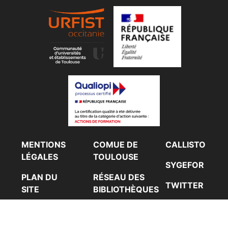
Footer Gauche
Footer Centre
Footer Droit
MENTIONS
COMUE DE
CALLISTO
LÉGALES
TOULOUSE
SYGEFOR
PLAN DU
RÉSEAU DES
TWITTER
SITE
BIBLIOTHÈQUES