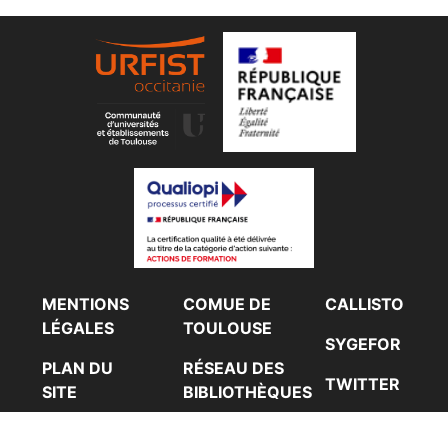
Footer Gauche
Footer Centre
Footer Droit
MENTIONS
COMUE DE
CALLISTO
LÉGALES
TOULOUSE
SYGEFOR
PLAN DU
RÉSEAU DES
TWITTER
SITE
BIBLIOTHÈQUES