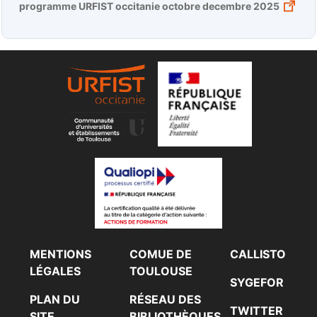
programme URFIST occitanie octobre decembre 2025
Footer Gauche
Footer Centre
Footer Droit
MENTIONS
COMUE DE
CALLISTO
LÉGALES
TOULOUSE
SYGEFOR
PLAN DU
RÉSEAU DES
TWITTER
SITE
BIBLIOTHÈQUES